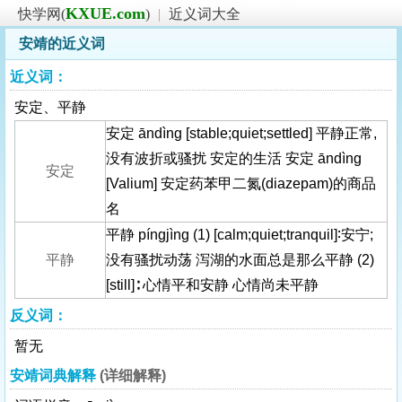
KXUE.com
快学网(
)
|
近义词大全
安靖的近义词
近义词：
安定、平静
安定 āndìng [stable;quiet;settled] 平静正常,
没有波折或骚扰 安定的生活 安定 āndìng
安定
[Valium] 安定药苯甲二氮(diazepam)的商品
名
平静 píngjìng (1) [calm;quiet;tranquil]∶安宁;
平静
没有骚扰动荡 泻湖的水面总是那么平静 (2)
[still]∶ 心情平和安静 心情尚未平静
反义词：
暂无
安靖词典解释
(详细解释)