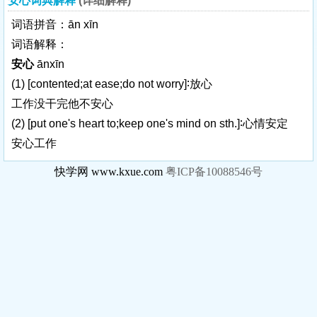
安心词典解释
(详细解释)
词语拼音：ān xīn
词语解释：
安心
ānxīn
(1)
[contented;at ease;do not worry]
∶放心
工作没干完他不安心
(2)
[put one's heart to;keep one's mind on sth.]
∶心情安定
安心工作
快学网 www.kxue.com
粤ICP备10088546号