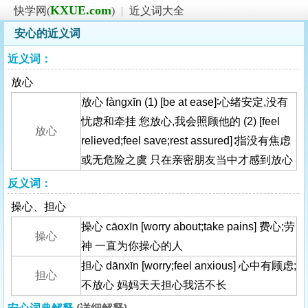
KXUE.com
快学网(
)
|
近义词大全
安心的近义词
近义词：
放心
放心 fàngxīn (1) [be at ease]∶心绪安定,没有
忧虑和牵挂 您放心,我会照顾他的 (2) [feel
放心
relieved;feel save;rest assured]∶指没有焦虑
或无危险之虞 只在亲密朋友当中才感到放心
反义词：
操心、担心
操心 cāoxīn [worry about;take pains] 费心;劳
操心
神 一直为你操心的人
担心 dānxīn [worry;feel anxious] 心中有顾虑;
担心
不放心 妈妈天天担心我活不长