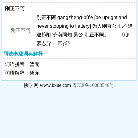
刚正不阿
刚正不阿 gāngzhèng-bù’ē [be upright and
never stooping to flattery] 为人刚直公正,不逢
刚正不阿
迎趋附 济南同知 吴公,刚正不阿。——《聊
斋志异·一官员》
阿谀奉迎词典解释
词语拼音：暂无
词语解释：暂无
快学网 www.kxue.com
粤ICP备10088546号