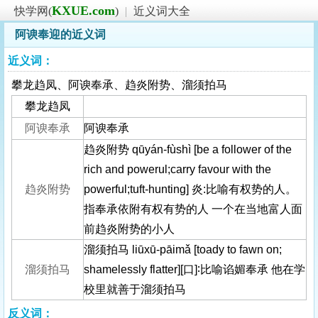
KXUE.com
快学网(
)
|
近义词大全
阿谀奉迎的近义词
近义词：
攀龙趋凤、阿谀奉承、趋炎附势、溜须拍马
攀龙趋凤
阿谀奉承
阿谀奉承
趋炎附势 qūyán-fùshì [be a follower of the
rich and powerul;carry favour with the
趋炎附势
powerful;tuft-hunting] 炎:比喻有权势的人。
指奉承依附有权有势的人 一个在当地富人面
前趋炎附势的小人
溜须拍马 liūxū-pāimǎ [toady to fawn on;
溜须拍马
shamelessly flatter][口]∶比喻谄媚奉承 他在学
校里就善于溜须拍马
反义词：