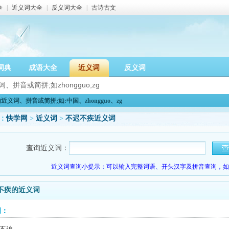
全
|
近义词大全
|
反义词大全
|
古诗古文
词典
成语大全
近义词
反义词
义词、拼音或简拼;如:中国、zhongguo、zg
：
快学网
>
近义词
>
不迟不疾近义词
查询近义词：
近义词查询小提示：可以输入完整词语、开头汉字及拼音查询，如：
不疾的近义词
词：