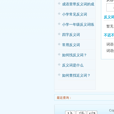
从容
子歌
成语里带反义词的成
语
小学常见反义词
反义
小学一年级反义词练
暂无
习
四字反义词
不迟
词语
常用反义词
词语
如何找反义词？
反义词是什么
如何查找近义词？
最近查询：
Cop