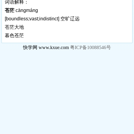
词语解释：
苍茫
cāngmáng
[boundless;vast;indistinct]
空旷辽远
苍茫大地
暮色苍茫
快学网 www.kxue.com
粤ICP备10088546号