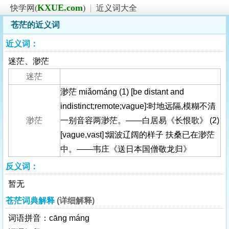
KXUE.com
快学网(
)
|
近义词大全
苍茫的近义词
近义词：
迷茫、渺茫
迷茫
渺茫 miǎománg (1) [be distant and
indistinct;remote;vague]∶时地远隔,模糊不清
渺茫
一别音容两渺茫。——白居易《长恨歌》 (2)
[vague,vast]∶烟波辽阔的样子 扶桑已在渺茫
中。——韦庄《送日本国僧敬龙归》
反义词：
暂无
苍茫词典解释
(详细解释)
词语拼音：cāng máng