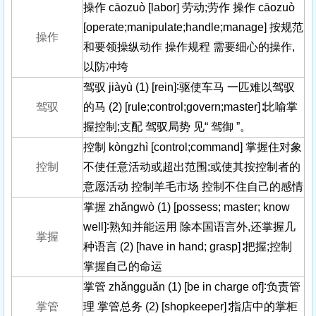
操作 cāozuò [labor] 劳动;劳作 操作 cāozuò
[operate;manipulate;handle;manage] 按规范
操作
和要领操纵动作 操作规程 需要细心的操作,
以防冲垮
驾驭 jiàyù (1) [rein]∶驱使车马 一匹难以驾驭
驾驭
的马 (2) [rule;control;govern;master]∶比喻掌
握控制;支配 驾驭局势 见“ 驾御 ”。
控制 kòngzhì [control;command] 掌握住对象
控制
不使任意活动或超出范围;或使其按控制者的
意愿活动 控制羊毛市场 控制不住自己的感情
掌握 zhǎngwò (1) [possess; master; know
well]∶熟知并能运用 除本国语言外,还掌握几
掌握
种语言 (2) [have in hand; grasp]∶把握;控制
掌握自己的命运
掌管 zhǎngguǎn (1) [be in charge of]∶负责管
掌管
理 掌管总务 (2) [shopkeeper]∶指店中的掌柜