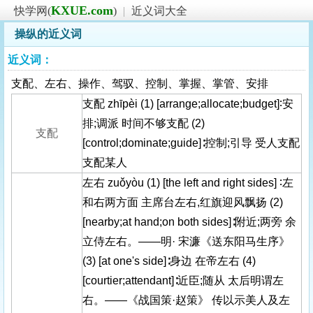
KXUE.com
快学网(
)
|
近义词大全
操纵的近义词
近义词：
支配、左右、操作、驾驭、控制、掌握、掌管、安排
支配 zhīpèi (1) [arrange;allocate;budget]∶安
排;调派 时间不够支配 (2)
支配
[control;dominate;guide]∶控制;引导 受人支配
支配某人
左右 zuǒyòu (1) [the left and right sides] ∶左
和右两方面 主席台左右,红旗迎风飘扬 (2)
[nearby;at hand;on both sides]∶附近;两旁 余
立侍左右。——明· 宋濂《送东阳马生序》
(3) [at one's side]∶身边 在帝左右 (4)
[courtier;attendant]∶近臣;随从 太后明谓左
右。——《战国策·赵策》 传以示美人及左