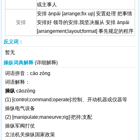
或主事人
安排 ānpái [arrange;fix up] 安置处理 把事情
安排
安排好 领导的安排,我坚决服从 安排 ānpái
[arrangement;layout;format] 事先规定的程序
反义词：
暂无
操纵词典解释
(详细解释)
词语拼音：cāo zòng
词语解释：
操纵
cāozòng
(1)
[control;command;operate]
∶控制、开动机器或仪器等
操纵电气设备
(2)
[manipulate;maneurve;rig]
∶把持;支配
操纵军阀打仗
立法机关操纵国家政策