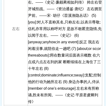
右。——《史记·廉颇蔺相如列传》 帅左右登
牙城拒战。——《资治通鉴·唐纪》 左右拥至
尹前。——宋· 胡仔《苕溪渔隐丛话》 (5)
[you]∶对人不直称其名,只称左右,以表示尊敬;
左右
信札亦常用以称呼对方 是故不敢匿意隐情,先
以闻于左右。——《史记》 (6)
[anyway;anyhow;in any event]∶反正 我左右
闲着没事,就陪你走一趟吧 (7) [about;or so;or
thereabouts]∶用在数量词后面表示概数 在六
点或六点左右到的家 断断续续在上海住了三
十年左右 (8)
[control;dominate;influence;sway]∶支配;控制
他的行动为她所左右 (9) 身边办事的人,侍从
[member of one's entourage] 左右未有所称
诵,胜未有所闻。——《史记·平原君虞卿列
传》