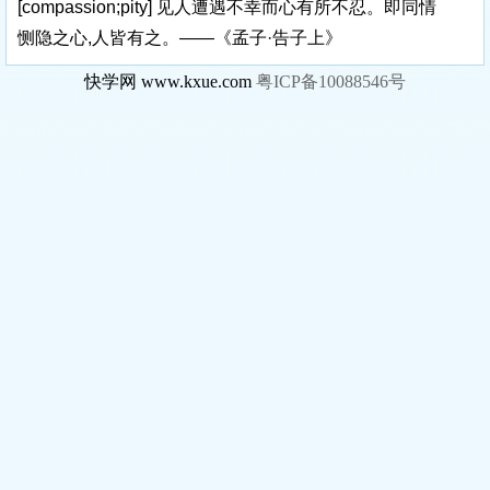
[compassion;pity]
见人遭遇不幸而心有所不忍。即同情
恻隐之心,人皆有之。——《孟子·告子上》
快学网 www.kxue.com
粤ICP备10088546号