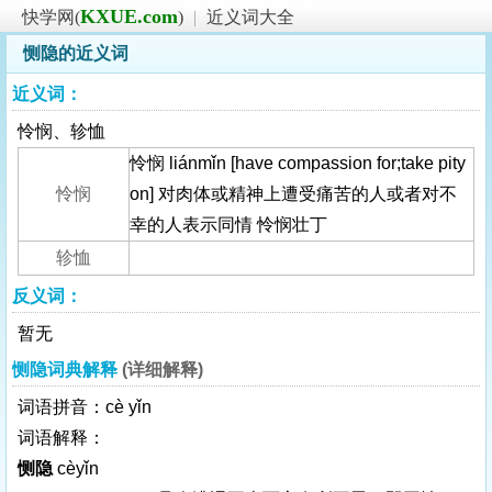
KXUE.com
快学网(
)
|
近义词大全
恻隐的近义词
近义词：
怜悯、轸恤
怜悯 liánmǐn [have compassion for;take pity
怜悯
on] 对肉体或精神上遭受痛苦的人或者对不
幸的人表示同情 怜悯壮丁
轸恤
反义词：
暂无
恻隐词典解释
(详细解释)
词语拼音：cè yǐn
词语解释：
恻隐
cèyǐn