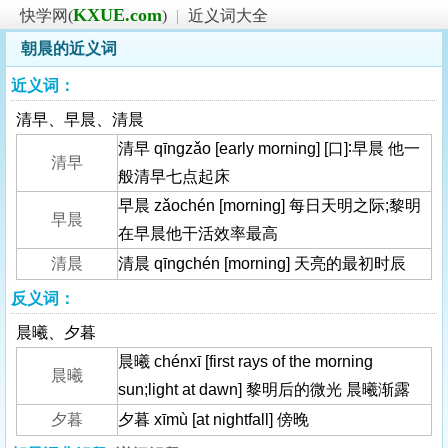
KXUE.com
快学网(
)
|
近义词大全
朝晨的近义词
近义词：
清早、早晨、清晨
清早 qīngzǎo [early morning] [口]∶早晨 他一
清早
般清早七点起床
早晨 zǎochén [morning] 每日天明之际;黎明
早晨
在早晨他干活效率最高
清晨
清晨 qīngchén [morning] 天亮的最初时辰
反义词：
晨曦、夕暮
晨曦 chénxī [first rays of the morning
晨曦
sun;light at dawn] 黎明后的微光 晨曦渐露
夕暮
夕暮 xīmù [at nightfall] 傍晚