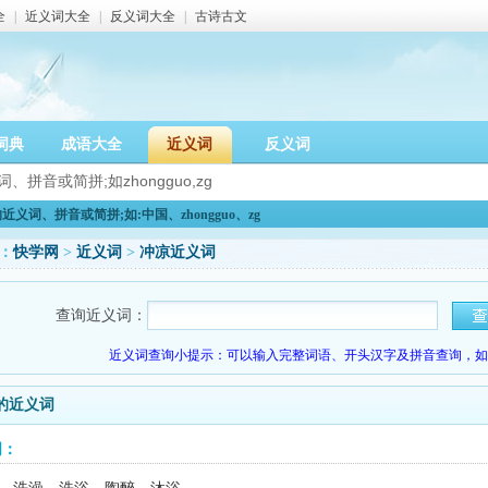
全
|
近义词大全
|
反义词大全
|
古诗古文
词典
成语大全
近义词
反义词
义词、拼音或简拼;如:中国、zhongguo、zg
：
快学网
>
近义词
>
冲凉近义词
查询近义词：
近义词查询小提示：可以输入完整词语、开头汉字及拼音查询，如：
的近义词
词：