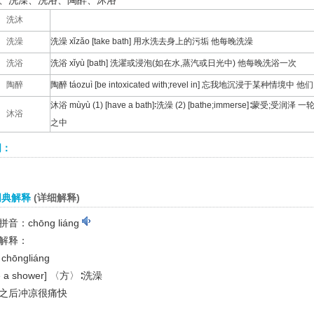
、洗澡、洗浴、陶醉、沐浴
洗沐
洗澡
洗澡 xǐzǎo [take bath] 用水洗去身上的污垢 他每晚洗澡
洗浴
洗浴 xǐyù [bath] 洗濯或浸泡(如在水,蒸汽或日光中) 他每晚洗浴一次
陶醉
陶醉 táozuì [be intoxicated with;revel in] 忘我地沉浸于某
沐浴 mùyù (1) [have a bath]∶洗澡 (2) [bathe;immerse]∶
沐浴
之中
词：
词典解释
(详细解释)
音：chōng liáng
解释：
chōngliáng
e a shower]
〈方〉∶洗澡
之后冲凉很痛快