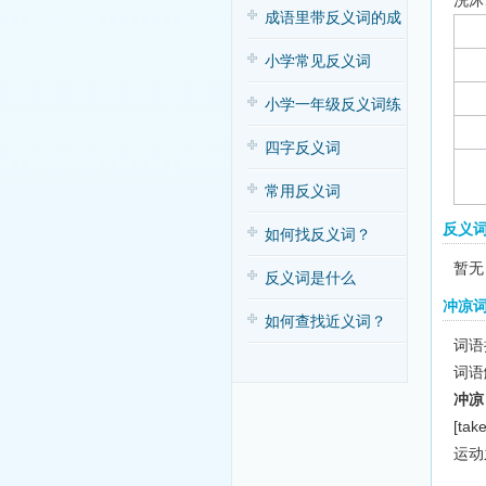
洗沐
子歌
成语里带反义词的成
语
小学常见反义词
小学一年级反义词练
习
四字反义词
常用反义词
反义
如何找反义词？
暂无
反义词是什么
冲凉
如何查找近义词？
词语拼
词语
冲凉
[tak
运动