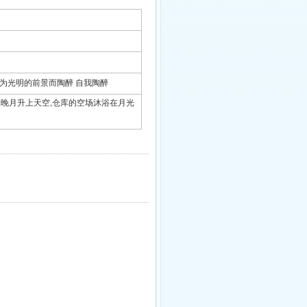
种情境中 他们为光明的前景而陶醉 自我陶醉
蒙受;受润泽 一轮晚月升上天空,仓库的空场沐浴在月光