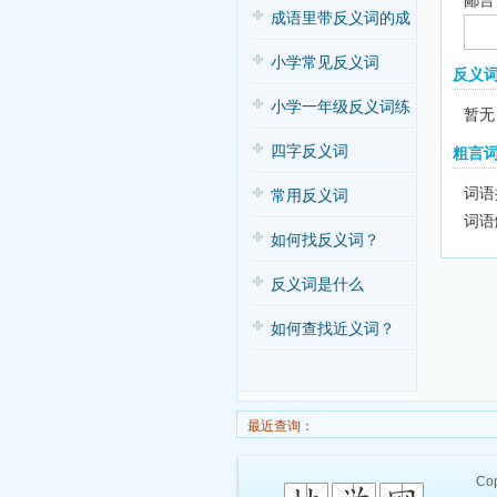
鄙言
子歌
成语里带反义词的成
语
小学常见反义词
反义
小学一年级反义词练
暂无
习
四字反义词
粗言
词语
常用反义词
词语
如何找反义词？
反义词是什么
如何查找近义词？
最近查询：
Cop