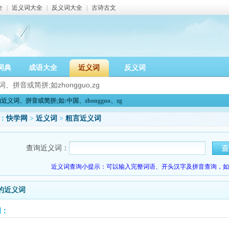
全
|
近义词大全
|
反义词大全
|
古诗古文
词典
成语大全
近义词
反义词
义词、拼音或简拼;如:中国、zhongguo、zg
：
快学网
>
近义词
>
粗言近义词
查询近义词：
近义词查询小提示：可以输入完整词语、开头汉字及拼音查询，如：
的近义词
词：