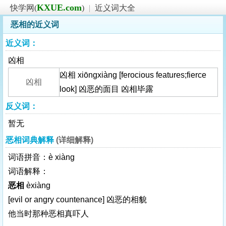
KXUE.com
快学网(
)
|
近义词大全
恶相的近义词
近义词：
凶相
凶相 xiōngxiàng [ferocious features;fierce
凶相
look] 凶恶的面目 凶相毕露
反义词：
暂无
恶相词典解释
(详细解释)
词语拼音：è xiàng
词语解释：
恶相
èxiàng
[evil or angry countenance]
凶恶的相貌
他当时那种恶相真吓人