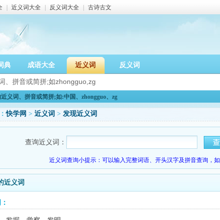
全
|
近义词大全
|
反义词大全
|
古诗古文
词典
成语大全
近义词
反义词
义词、拼音或简拼;如:中国、zhongguo、zg
：
快学网
>
近义词
>
发现近义词
查询近义词：
近义词查询小提示：可以输入完整词语、开头汉字及拼音查询，如：
的近义词
词：