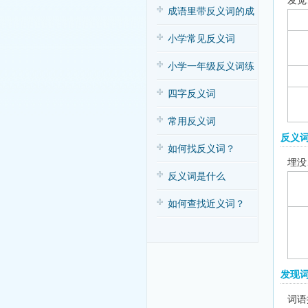
发觉
子歌
成语里带反义词的成
语
小学常见反义词
小学一年级反义词练
习
四字反义词
常用反义词
反义
如何找反义词？
埋没
反义词是什么
如何查找近义词？
发现
词语拼