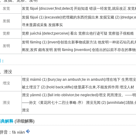
、发掘、觉察、发明
发觉
发觉 fājué [discover;find;detect] 开始知道 错误一经发觉,就应改
发掘 fājué (1) [excavate]∶把埋藏的东西挖掘出来 发掘宝藏 (2) [dredge
发掘
寻来显露或采集 发掘事实
觉察
觉察 juéchá [detect;perceive] 看出 觉察出他行迹可疑 觉察毯子很粗糙
发明 fāmíng (1) [invent]∶创造出新事物或新方法 他发明一种岩石钻孔机并
发明
阐发;发挥 颇有发明 发明 fāmíng [invention] 创造出的以前不存在
词：
、湮没
埋没 máimò (1) [bury;lay an ambush;lie in ambush]∶埋
埋没
被土埋没了 (2) [hold back;stifle]∶使显露不出来,不能发挥作用 埋没人材
湮没 yānmò (1) [fall into oblivion;be neglected]∶埋没 
湮没
——孙文《黄花冈七十二烈士事略·序》 湮没无闻 (2) [annihilate]
湮没
词典解释
(详细解释)
音：fā xiàn