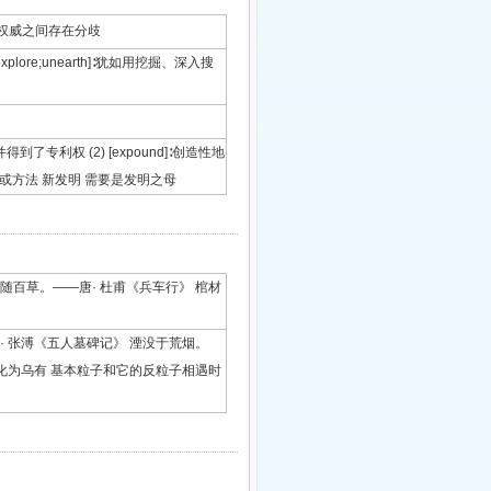
正 发觉权威之间存在分歧
;explore;unearth]∶犹如用挖掘、深入搜
得到了专利权 (2) [expound]∶创造性地
的事物或方法 新发明 需要是发明之母
在地下 生男埋没随百草。——唐· 杜甫《兵车行》 棺材
死而湮没。——明· 张溥《五人墓碑记》 湮没于荒烟。
∶清除,化为乌有 基本粒子和它的反粒子相遇时