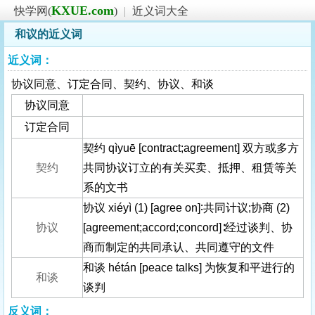
KXUE.com
快学网(
)
|
近义词大全
和议的近义词
近义词：
协议同意、订定合同、契约、协议、和谈
协议同意
订定合同
契约 qìyuē [contract;agreement] 双方或多方
契约
共同协议订立的有关买卖、抵押、租赁等关
系的文书
协议 xiéyì (1) [agree on]∶共同计议;协商 (2)
协议
[agreement;accord;concord]∶经过谈判、协
商而制定的共同承认、共同遵守的文件
和谈 hétán [peace talks] 为恢复和平进行的
和谈
谈判
反义词：