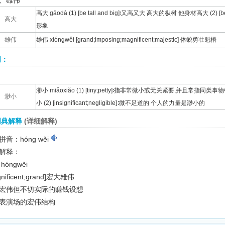
、雄伟
高大 gāodà (1) [be tall and big]∶又高又大 高大的枞树 他身材高大 (2) [be 
高大
形象
雄伟
雄伟 xióngwěi [grand;imposing;magnificent;majestic] 体貌勇壮魁梧
词：
渺小 miǎoxiǎo (1) [tiny;petty]∶指非常微小或无关紧要,并且
渺小
小 (2) [insignificant;negligible]∶微不足道的 个人的力量是渺小的
词典解释
(详细解释)
音：hóng wěi
解释：
hóngwěi
nificent;grand]
宏大雄伟
宏伟但不切实际的赚钱设想
表演场的宏伟结构