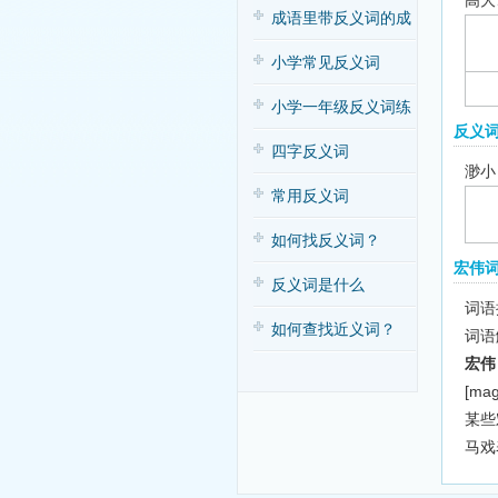
高大
子歌
成语里带反义词的成
语
小学常见反义词
小学一年级反义词练
反义
习
四字反义词
渺小
常用反义词
如何找反义词？
宏伟
反义词是什么
词语拼
如何查找近义词？
词语
宏伟
[mag
某些
马戏