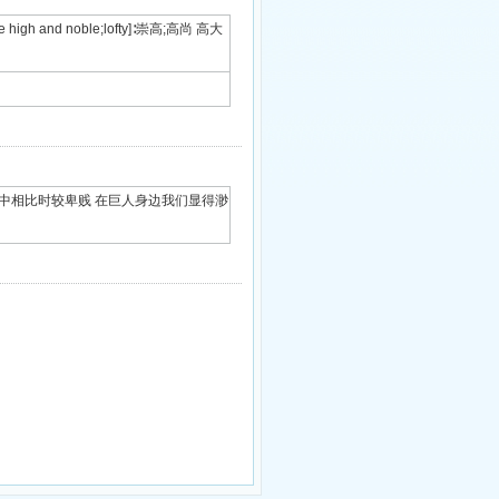
high and noble;lofty]∶崇高;高尚 高大
常指同类事物中相比时较卑贱 在巨人身边我们显得渺