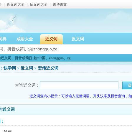
全
|
近义词大全
|
反义词大全
|
古诗古文
词典
成语大全
近义词
反义词
义词、拼音或简拼;如:中国、zhongguo、zg
：
快学网
>
近义词
>
宏伟近义词
查询近义词：
近义词查询小提示：可以输入完整词语、开头汉字及拼音查询，如：
的近义词
词：