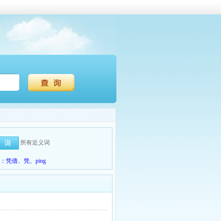
所有近义词
凭借、凭、ping