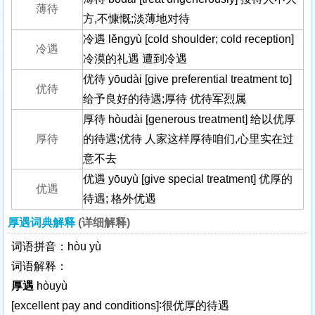
薄待
方,不慷慨;淡薄地对待
冷遇 lěngyù [cold shoulder; cold reception]
冷遇
冷漠的礼遇 遭到冷遇
优待 yōudài [give preferential treatment to]
优待
给予良好的待遇;厚待 优待军烈属
厚待 hòudài [generous treatment] 给以优厚
厚待
的待遇;优待 人家这样厚待咱们,心里实在过
意不去
优遇 yōuyù [give special treatment] 优厚的
优遇
待遇; 格外优遇
厚遇词典解释
(详细解释)
词语拼音：hòu yù
词语解释：
厚遇
hòuyù
[excellent pay and conditions]
∶很优厚的待遇