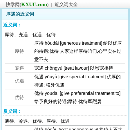
KXUE.com
快学网(
)
|
近义词大全
厚遇的近义词
近义词：
厚待、宠遇、优遇、优待
厚待 hòudài [generous treatment] 给以优厚
厚待
的待遇;优待 人家这样厚待咱们,心里实在过
意不去
宠遇
宠遇 chǒngyù [treat favour] 以恩宠相待
优遇 yōuyù [give special treatment] 优厚的
优遇
待遇; 格外优遇
优待 yōudài [give preferential treatment to]
优待
给予良好的待遇;厚待 优待军烈属
反义词：
薄待、冷遇、优待、厚待、优遇
薄待 bódài [treat ungenerously] 接待人不大