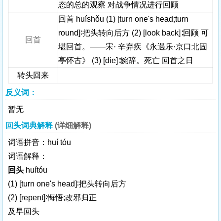
态的总的观察 对战争情况进行回顾
回首 huíshǒu (1) [turn one's head;turn
round]∶把头转向后方 (2) [look back]∶回顾 可
回首
堪回首。——宋· 辛弃疾《永遇乐·京口北固
亭怀古》 (3) [die]∶婉辞。死亡 回首之日
转头回来
反义词：
暂无
回头词典解释
(详细解释)
词语拼音：huí tóu
词语解释：
回头
huítóu
(1)
[turn one's head]
∶把头转向后方
(2)
[repent]
∶悔悟;改邪归正
及早回头