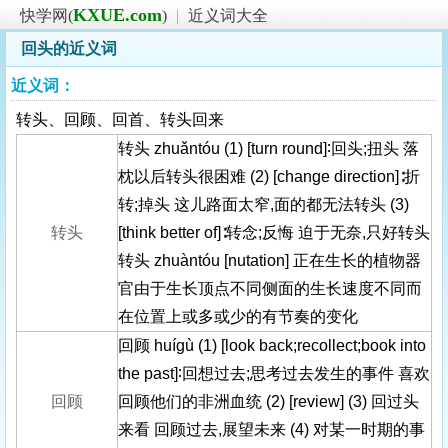
KXUE.com
快学网(
)
|
近义词大全
回头的近义词
近义词：
转头、回顾、回首、转头回来
转头 zhuǎntóu (1) [turn round]∶回头;扭头 落
枕以后转头很困难 (2) [change direction]∶折
转;掉头 这儿路面太窄,面的都无法转头 (3)
转头
[think better of]∶转念;反悔 迫于无奈,只好转头
转头 zhuàntóu [nutation] 正在生长的植物器
官由于生长顶点不同侧面的生长速度不同而
在位置上或多或少的有节奏的变化
回顾 huígù (1) [look back;recollect;book into
the past]∶回想过去;思考过去发生的事件 喜欢
回顾
回顾他们的非洲血统 (2) [review] (3) 回过头
来看 回顾过去,展望未来 (4) 对某一时期的事