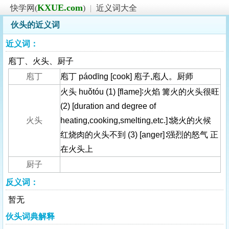
KXUE.com
快学网(
)
|
近义词大全
伙头的近义词
近义词：
庖丁、火头、厨子
庖丁
庖丁 páodīng [cook] 庖子,庖人。厨师
火头 huǒtóu (1) [flame]∶火焰 篝火的火头很旺
(2) [duration and degree of
火头
heating,cooking,smelting,etc.]∶烧火的火候
红烧肉的火头不到 (3) [anger]∶强烈的怒气 正
在火头上
厨子
反义词：
暂无
伙头词典解释