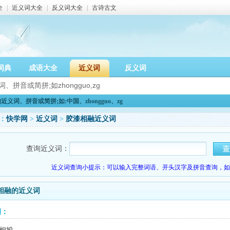
全
|
近义词大全
|
反义词大全
|
古诗古文
词典
成语大全
近义词
反义词
义词、拼音或简拼;如:中国、zhongguo、zg
：
快学网
>
近义词
>
胶漆相融近义词
查询近义词：
近义词查询小提示：可以输入完整词语、开头汉字及拼音查询，如：
相融的近义词
词：