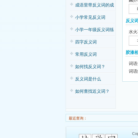
鍼芥
子歌
成语里带反义词的成
语
小学常见反义词
反义
小学一年级反义词练
水火
习
四字反义词
胶漆
常用反义词
词语
如何找反义词？
词语
反义词是什么
如何查找近义词？
最近查询：
Cop