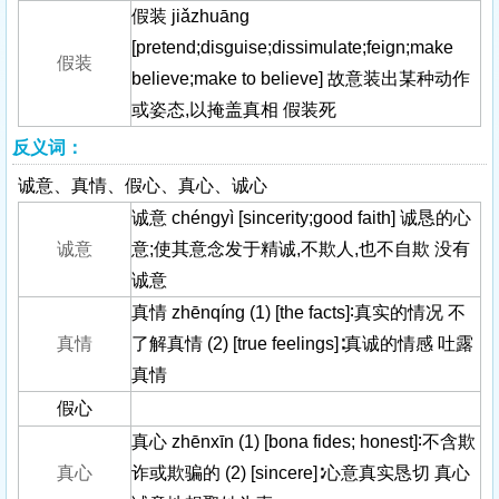
假装 jiǎzhuāng
[pretend;disguise;dissimulate;feign;make
假装
believe;make to believe] 故意装出某种动作
或姿态,以掩盖真相 假装死
反义词：
诚意、真情、假心、真心、诚心
诚意 chéngyì [sincerity;good faith] 诚恳的心
诚意
意;使其意念发于精诚,不欺人,也不自欺 没有
诚意
真情 zhēnqíng (1) [the facts]∶真实的情况 不
真情
了解真情 (2) [true feelings]∶真诚的情感 吐露
真情
假心
真心 zhēnxīn (1) [bona fides; honest]∶不含欺
真心
诈或欺骗的 (2) [sincere]∶心意真实恳切 真心