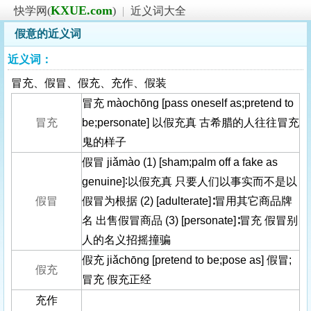
KXUE.com
快学网(
)
|
近义词大全
假意的近义词
近义词：
冒充、假冒、假充、充作、假装
冒充 màochōng [pass oneself as;pretend to
冒充
be;personate] 以假充真 古希腊的人往往冒充
鬼的样子
假冒 jiǎmào (1) [sham;palm off a fake as
genuine]∶以假充真 只要人们以事实而不是以
假冒
假冒为根据 (2) [adulterate]∶冒用其它商品牌
名 出售假冒商品 (3) [personate]∶冒充 假冒别
人的名义招摇撞骗
假充 jiǎchōng [pretend to be;pose as] 假冒;
假充
冒充 假充正经
充作