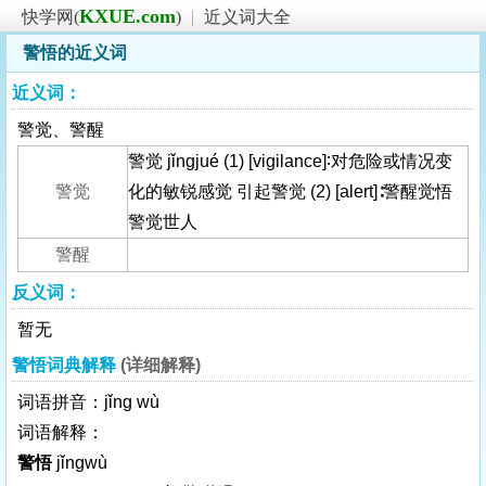
KXUE.com
快学网(
)
|
近义词大全
警悟的近义词
近义词：
警觉、警醒
警觉 jǐngjué (1) [vigilance]∶对危险或情况变
警觉
化的敏锐感觉 引起警觉 (2) [alert]∶警醒觉悟
警觉世人
警醒
反义词：
暂无
警悟词典解释
(详细解释)
词语拼音：jǐng wù
词语解释：
警悟
jǐngwù