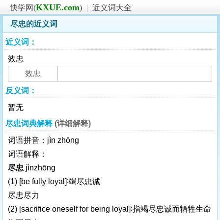
KXUE.com
快学网(
)
|
近义词大全
尽忠的近义词
近义词：
效忠
效忠
反义词：
暂无
尽忠词典解释
(详细解释)
词语拼音：jìn zhōng
词语解释：
尽忠
jìnzhōng
(1)
[be fully loyal]
∶竭尽忠诚
尽忠尽力
(2)
[sacrifice oneself for being loyal]
∶指竭尽忠诚而牺牲生命