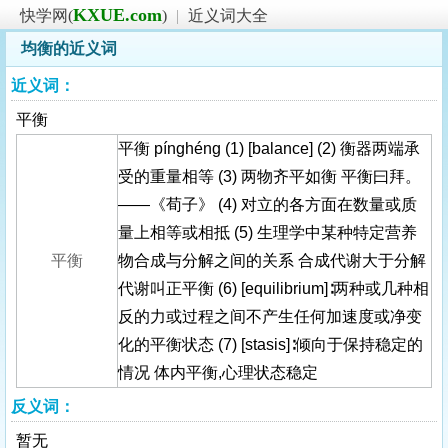
KXUE.com
快学网(
)
|
近义词大全
均衡的近义词
近义词：
平衡
平衡 pínghéng (1) [balance] (2) 衡器两端承
受的重量相等 (3) 两物齐平如衡 平衡曰拜。
——《荀子》 (4) 对立的各方面在数量或质
量上相等或相抵 (5) 生理学中某种特定营养
平衡
物合成与分解之间的关系 合成代谢大于分解
代谢叫正平衡 (6) [equilibrium]∶两种或几种相
反的力或过程之间不产生任何加速度或净变
化的平衡状态 (7) [stasis]∶倾向于保持稳定的
情况 体内平衡,心理状态稳定
反义词：
暂无