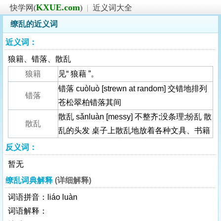
KXUE.com
快学网(
)
|
近义词大全
缭乱的近义词
近义词：
狼籍、错落、散乱
狼籍
见“ 狼藉 ”。
错落 cuòluò [strewn at random] 交错地排列
错落
苍松翠柏错落其间
散乱 sǎnluàn [messy] 不整齐;没条理;纷乱 散
散乱
乱的头发 桌子上散乱地放着各种文具、书籍
反义词：
暂无
缭乱词典解释
(详细解释)
词语拼音：liáo luàn
词语解释：