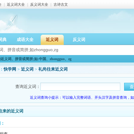
全
|
近义词大全
|
反义词大全
|
古诗古文
词典
成语大全
近义词
反义词
义词、拼音或简拼;如:中国、zhongguo、zg
：
快学网
>
近义词
>
礼尚往来近义词
查询近义词：
近义词查询小提示：可以输入完整词语、开头汉字及拼音查询，如：
往来的近义词
词：