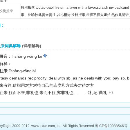
报李
投桃报李 tóutáo-bàolǐ [return a favor with a favor;scratch my back,a
投桃报李
李。比喻彼此善来善往,以礼相待 投桃报李,虽怪不得大姐姐,然作此隐
词：
往来词典解释
(详细解释)
音：lǐ shàng wǎng lái
解释：
往来
lǐshàngwǎnglái
rtesy demands reciprocity; deal with sb. as he deals with you; pay sb. b
来有往,借指用对方对待自己的态度和方式去对待对方
往来,往而不来,非礼也;来而不往,亦非礼也。——《礼记·曲礼上》
yRight 2009-2012, www.kxue.com, Inc. All Rights Reserved
粤ICP备10088546号
.