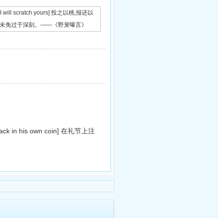
nd I will scratch yours] 投之以桃,报还以
语,未免过于深刻。——《野叟曝言》
ack in his own coin]
在礼节上注