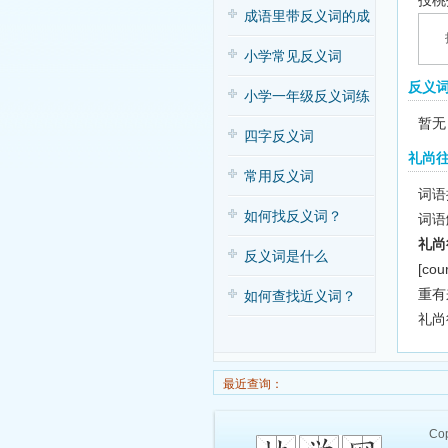
投桃
子歌
成语里带反义词的成
语
小学常见反义词
反义
小学一年级反义词练
暂无
习
四字反义词
礼尚
常用反义词
词语拼
如何找反义词？
词语
礼尚
反义词是什么
[cou
重有
如何查找近义词？
礼尚
最近查询：
Cop