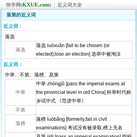
KXUE.com
快学网(
)
|
近义词大全
落第的近义词
近义词：
落选
落选 luòxuǎn [fail to be chosen (or
落选
elected);lose an election] 选举中被淘汰
反义词：
中举、不第、落榜、及第
中举 zhòngjǔ [pass the imperial exams at
中举
the provincial level in old China] 科举时代称
乡试中式 《范进中举》
不第
落榜 luòbǎng [formerly,fail in civil
落榜
examinations] 考试没有被录取,榜上无名
及第 jídì [pass an imperial examination] 指科