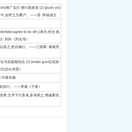
rsue;push]∶推广实行 推行新政策 (2) [push on]∶
百中,佥呼之为雁户。——清· 薛福成文
ertake;agree to do sth.]∶承办;经办 执
。—— 汉· 刘向《列女传》
事无大小,悉以咨之,然后施行。——三国蜀· 诸葛亮
 理论与实践相结合 (2) [make good]∶实际
《纪念白求恩》
的大纲 付诸实施
则却是要立刻实行。——茅盾《子夜》
中老胥,家藏伪章,文书下行直省,多潜易之,增减要语,