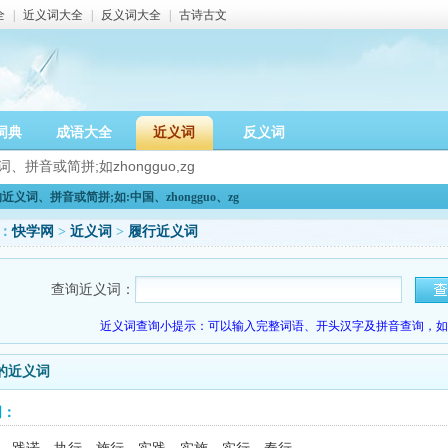
全
|
近义词大全
|
反义词大全
|
古诗古文
词典
成语大全
近义词
反义词
义词、拼音或简拼;如:中国、zhongguo、zg
：
快学网
>
近义词
>
履行近义词
查询近义词：
近义词查询小提示：可以输入完整词语、开头汉字及拼音查询，如：
的近义词
词：