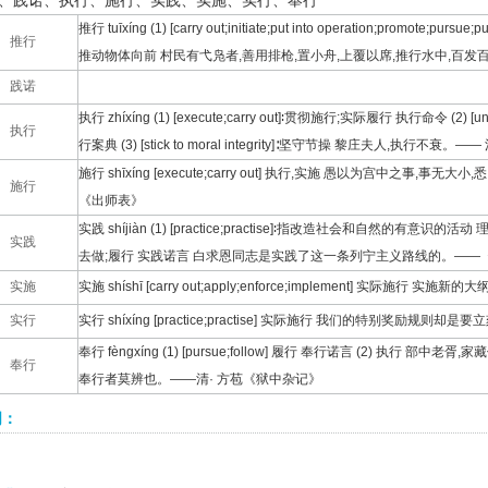
、践诺、执行、施行、实践、实施、实行、奉行
推行 tuīxíng (1) [carry out;initiate;put into operation;promote;pu
推行
推动物体向前 村民有弋凫者,善用排枪,置小舟,上覆以席,推行水中,百发
践诺
执行 zhíxíng (1) [execute;carry out]∶贯彻施行;实际履行 执行命令 (2) [und
执行
行案典 (3) [stick to moral integrity]∶坚守节操 黎庄夫人,执行不衰
施行 shīxíng [execute;carry out] 执行,实施 愚以为宫中之事,
施行
《出师表》
实践 shíjiàn (1) [practice;practise]∶指改造社会和自然的有意识的活动
实践
去做;履行 实践诺言 白求恩同志是实践了这一条列宁主义路线的。——
实施
实施 shíshī [carry out;apply;enforce;implement] 实际施行 实施新
实行
实行 shíxíng [practice;practise] 实际施行 我们的特别奖励规
奉行 fèngxíng (1) [pursue;follow] 履行 奉行诺言 (2) 执行 部
奉行
奉行者莫辨也。——清· 方苞《狱中杂记》
词：