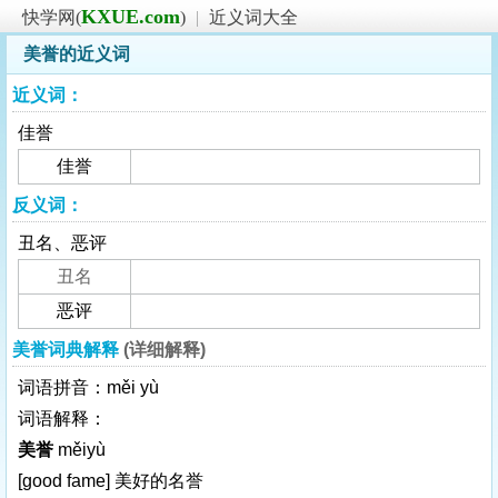
KXUE.com
快学网(
)
|
近义词大全
美誉的近义词
近义词：
佳誉
佳誉
反义词：
丑名、恶评
丑名
恶评
美誉词典解释
(详细解释)
词语拼音：měi yù
词语解释：
美誉
měiyù
[good fame]
美好的名誉