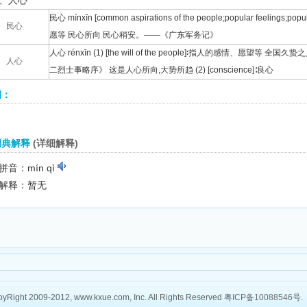
、人心
民心 mínxīn [common aspirations of the people;popular feeling
民心
愿等 民心所向 民心稍安。——《广东军务记》
人心 rénxīn (1) [the will of the people]∶指人的感情、愿
人心
二烈士事略序》 这是人心所向,大势所趋 (2) [conscience]∶良心
词：
词典解释
(详细解释)
拼音：mín qì
解释：暂无
yRight 2009-2012, www.kxue.com, Inc. All Rights Reserved
粤ICP备10088546号
.