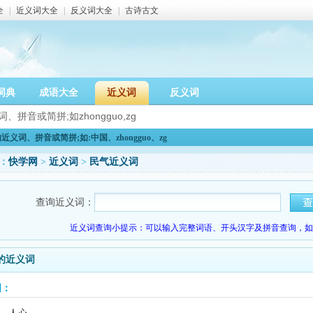
全
|
近义词大全
|
反义词大全
|
古诗古文
词典
成语大全
近义词
反义词
义词、拼音或简拼;如:中国、zhongguo、zg
：
快学网
>
近义词
>
民气近义词
查询近义词：
近义词查询小提示：可以输入完整词语、开头汉字及拼音查询，如：
的近义词
词：