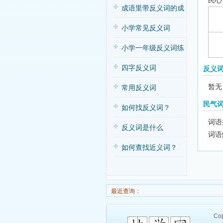
民心
子歌
成语里带反义词的成
语
小学常见反义词
小学一年级反义词练
习
四字反义词
反义
暂无
常用反义词
民气
如何找反义词？
词语
反义词是什么
词语
如何查找近义词？
最近查询：
Cop