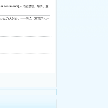
s;popular sentiments] 人民的思想、感情、意
望等 全国久蛰之人心,乃大兴奋。——孙文《黄花冈七十