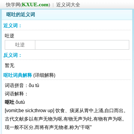
KXUE.com
快学网(
)
|
近义词大全
呕吐的近义词
近义词：
吐逆
吐逆
反义词：
暂无
呕吐词典解释
(详细解释)
词语拼音：ǒu tù
词语解释：
呕吐
ǒutù
[vomit;be sick;throw up]
饮食、痰涎从胃中上涌,自口而出。
古代文献多以有声无物为呕,有物无声为吐,有物有声为呕。
现一般不区分,而将有声无物者,称为“干呕”