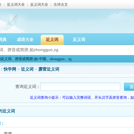
全
|
近义词大全
|
反义词大全
|
古诗古文
词典
成语大全
近义词
反义词
义词、拼音或简拼;如:中国、zhongguo、zg
：
快学网
>
近义词
>
霹雷近义词
查询近义词：
近义词查询小提示：可以输入完整词语、开头汉字及拼音查询，如：
的近义词
词：