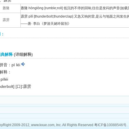
、霹雳
轰隆
轰隆 hōnglōng [rumble;roll] 低沉的不停的回响,往往是发闷的声
霹雳 pīlì [thunderbolt;thunderclap] 又急又响的雷,是云与地
霹雳
——唐· 李白《梦游天姥吟留别》
词：
词典解释
(详细解释)
音：pī léi
解释：
pīléi
nderbolt]
[口]
∶霹雳
yRight 2009-2012, www.kxue.com, Inc. All Rights Reserved
粤ICP备10088546号
.