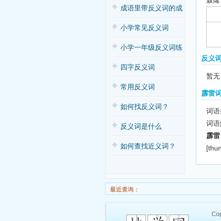
轰隆
子歌
成语里带反义词的成
语
小学常见反义词
小学一年级反义词练
反义
习
四字反义词
暂无
常用反义词
霹雷
如何找反义词？
词语拼
词语
反义词是什么
霹雷
如何查找近义词？
[thu
最近查询：
Cop