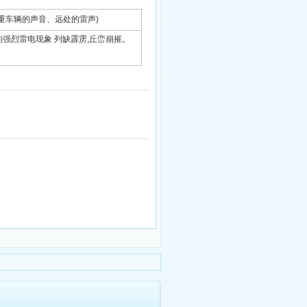
音(如载重车辆的声音、远处的雷声)
面之间发生的强烈雷电现象 列缺霹雳,丘峦崩摧。