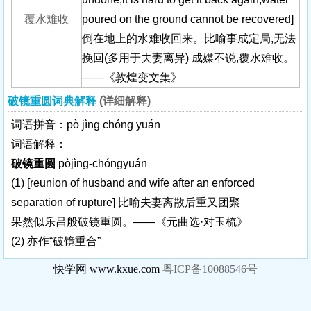
覆水难收
poured on the ground cannot be recovered]
倒在地上的水难收回来。比喻事成定局,无法
挽回(多用于夫妻离异) 成媒不说,覆水难收。
——《敦煌变文集》
破镜重圆词典解释
(详细解释)
词语拼音：pò jìng chóng yuán
词语解释：
破镜重圆
pòjìng-chóngyuán
(1)
[reunion of husband and wife after an enforced
separation of rupture]
比喻夫妻离散后重又团聚
果然似乐昌般破镜重圆。——《元曲选·对玉梳》
(2) 亦作“破镜重合”
快学网 www.kxue.com
粤ICP备10088546号