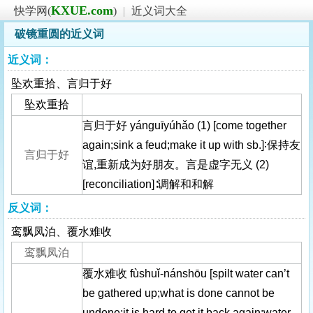
KXUE.com
快学网(
)
|
近义词大全
破镜重圆的近义词
近义词：
坠欢重拾、言归于好
坠欢重拾
言归于好 yánguīyúhǎo (1) [come together
again;sink a feud;make it up with sb.]∶保持友
言归于好
谊,重新成为好朋友。言是虚字无义 (2)
[reconciliation]∶调解和和解
反义词：
鸾飘凤泊、覆水难收
鸾飘凤泊
覆水难收 fùshuǐ-nánshōu [spilt water can’t
be gathered up;what is done cannot be
undone;it is hard to get it back again;water