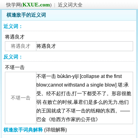
KXUE.com
快学网(
)
|
近义词大全
棋逢敌手的近义词
近义词：
将遇良才
将遇良才
将遇良才
反义词：
不堪一击
不堪一击 bùkān-yījī [collapse at the first
blow;cannot withstand a single blow] 堪:承
受。经不起打击,打一下都受不了。形容很脆
不堪一击
弱 在败亡的时候,暴君们是多么的无力,他们
的王国就成了不堪一击的纸糊的东西。——
巴金《给西方作家的公开信》
棋逢敌手词典解释
(详细解释)