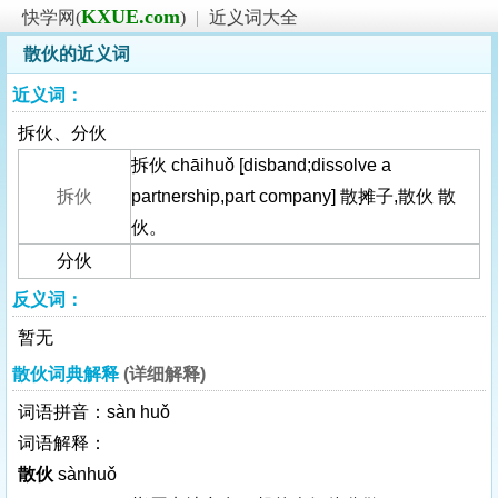
KXUE.com
快学网(
)
|
近义词大全
散伙的近义词
近义词：
拆伙、分伙
拆伙 chāihuǒ [disband;dissolve a
拆伙
partnership,part company] 散摊子,散伙 散
伙。
分伙
反义词：
暂无
散伙词典解释
(详细解释)
词语拼音：sàn huǒ
词语解释：
散伙
sànhuǒ