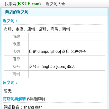
KXUE.com
快学网(
)
|
近义词大全
商店的近义词
近义词：
市肆、市廛、店铺、店肆、商号、商铺
市肆
市廛
店铺
店铺 diànpù [shop] 商店,又称铺子
店肆
商号
商号 shānghào [store] 商店
商铺
反义词：
暂无
商店词典解释
(详细解释)
词语拼音：shāng diàn