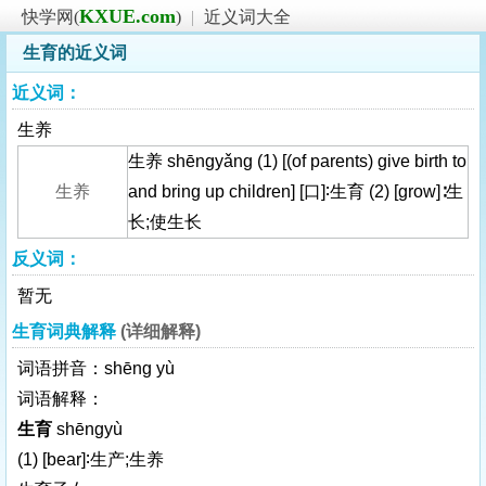
KXUE.com
快学网(
)
|
近义词大全
生育的近义词
近义词：
生养
生养 shēngyǎng (1) [(of parents) give birth to
生养
and bring up children] [口]∶生育 (2) [grow]∶生
长;使生长
反义词：
暂无
生育词典解释
(详细解释)
词语拼音：shēng yù
词语解释：
生育
shēngyù
(1)
[bear]
∶生产;生养