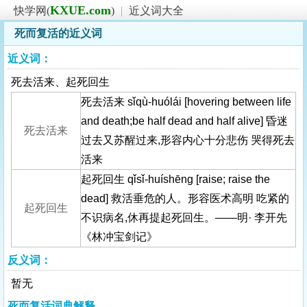
KXUE.com
快学网(
)
|
近义词大全
死而复活的近义词
近义词：
死去活来、起死回生
死去活来 sǐqù-huólái [hovering between life
and death;be half dead and half alive] 昏迷
死去活来
过去又苏醒过来,形容内心十分悲伤 哭得死去
活来
起死回生 qǐsǐ-huíshēng [raise; raise the
dead] 救活垂危的人。形容医术高明 吃紧的
起死回生
不识病名,休再提起死回生。——明· 李开先
《林冲宝剑记》
反义词：
暂无
死而复活词典解释