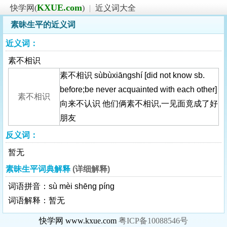
KXUE.com
快学网(
)
|
近义词大全
素昧生平的近义词
近义词：
素不相识
素不相识 sùbùxiāngshí [did not know sb.
before;be never acquainted with each other]
素不相识
向来不认识 他们俩素不相识,一见面竟成了好
朋友
反义词：
暂无
素昧生平词典解释
(详细解释)
词语拼音：sù mèi shēng píng
词语解释：暂无
快学网 www.kxue.com
粤ICP备10088546号