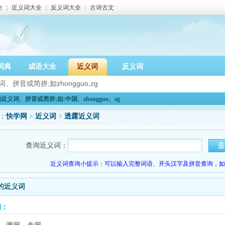
全
|
近义词大全
|
反义词大全
|
古诗古文
词典
成语大全
近义词
反义词
义词、拼音或简拼;如:中国、zhongguo、zg
：
快学网
>
近义词
>
透露近义词
查询近义词：
近义词查询小提示：可以输入完整词语、开头汉字及拼音查询，如：
的近义词
词：