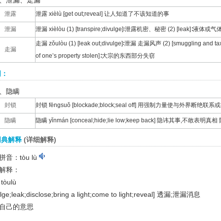
、泄漏、走漏
泄露
泄露 xièlù [get out;reveal] 让人知道了不该知道的事
泄漏
泄漏 xièlòu (1) [transpire;divulge]∶泄露机密、秘密 (2) [leak]∶液
走漏 zǒulòu (1) [leak out;divulge]∶泄漏 走漏风声 (2) [smuggling and ta
走漏
of one’s property stolen]∶大宗的东西部分失窃
词：
、隐瞒
封锁
封锁 fēngsuǒ [blockade;block;seal off] 用强制力量使与外界断绝联系
隐瞒
隐瞒 yǐnmán [conceal;hide;lie low;keep back] 隐讳其事,不敢表明
词典解释
(详细解释)
音：tòu lù
解释：
tòulù
lge;leak;disclose;bring a light;come to light;reveal]
透漏;泄漏消息
自己的意思