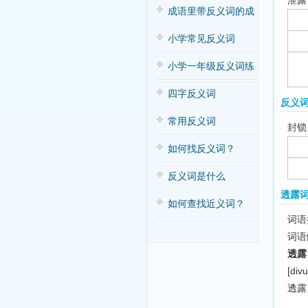
泄露
子歌
成语里带反义词的成
语
小学常见反义词
小学一年级反义词练
习
四字反义词
反义
常用反义词
封锁
如何找反义词？
反义词是什么
透露
如何查找近义词？
词语拼
词语
透露
[divu
透露