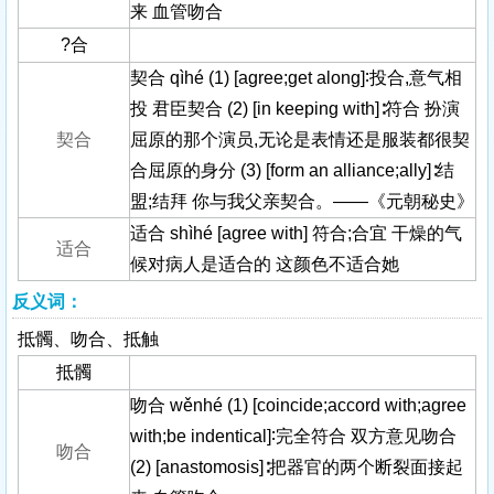
来 血管吻合
?合
契合 qìhé (1) [agree;get along]∶投合,意气相
投 君臣契合 (2) [in keeping with]∶符合 扮演
契合
屈原的那个演员,无论是表情还是服装都很契
合屈原的身分 (3) [form an alliance;ally]∶结
盟;结拜 你与我父亲契合。——《元朝秘史》
适合 shìhé [agree with] 符合;合宜 干燥的气
适合
候对病人是适合的 这颜色不适合她
反义词：
抵髑、吻合、抵触
抵髑
吻合 wěnhé (1) [coincide;accord with;agree
with;be indentical]∶完全符合 双方意见吻合
吻合
(2) [anastomosis]∶把器官的两个断裂面接起