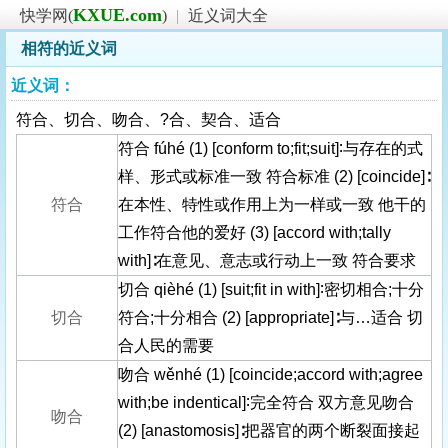
KXUE.com
快学网(
)
|
近义词大全
相符的近义词
近义词：
符合、切合、吻合、?合、契合、适合
符合 fúhé (1) [conform to;fit;suit]∶与存在的式
样、形式或标准一致 符合标准 (2) [coincide]∶
符合
在本性、特性或作用上为一样或一致 他干的
工作符合他的爱好 (3) [accord with;tally
with]∶在意见、意志或行动上一致 符合要求
切合 qièhé (1) [suit;fit in with]∶密切相合;十分
切合
符合;十分相合 (2) [appropriate]∶与…适合 切
合人民的需要
吻合 wěnhé (1) [coincide;accord with;agree
with;be indentical]∶完全符合 双方意见吻合
吻合
(2) [anastomosis]∶把器官的两个断裂面接起