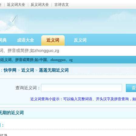
全
|
近义词大全
|
反义词大全
|
古诗古文
词典
成语大全
近义词
反义词
义词、拼音或简拼;如:中国、zhongguo、zg
：
快学网
>
近义词
>
遥遥无期近义词
查询近义词：
近义词查询小提示：可以输入完整词语、开头汉字及拼音查询，如：
无期的近义词
词：