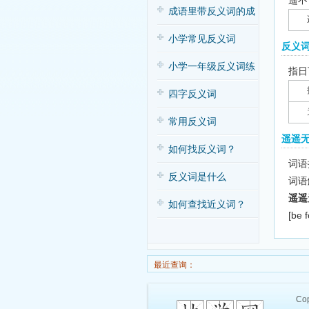
遥不
子歌
成语里带反义词的成
语
小学常见反义词
反义
小学一年级反义词练
指日
习
四字反义词
常用反义词
遥遥
如何找反义词？
词语拼
反义词是什么
词语
遥遥
如何查找近义词？
[be 
最近查询：
Cop