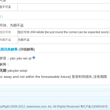
可及
遥不可及
词：
可待、为期不远
指日可待
指日可待 zhǐrì-kědài [be just round the corner;can be expect
为期不远
为期不远
无期词典解释
(详细解释)
音：yáo yáo wú qī
解释：
无期
yáoyáo-wúqī
for away and not within the foreseeable future]
形容时间很长,没有期限
yRight 2009-2012, www.kxue.com, Inc. All Rights Reserved
粤ICP备10088546号
.