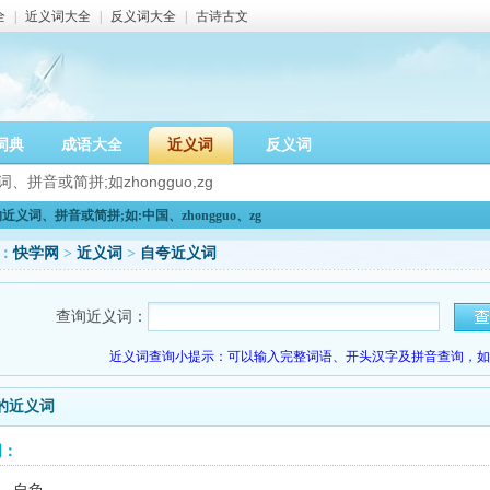
全
|
近义词大全
|
反义词大全
|
古诗古文
词典
成语大全
近义词
反义词
义词、拼音或简拼;如:中国、zhongguo、zg
：
快学网
>
近义词
>
自夸近义词
查询近义词：
近义词查询小提示：可以输入完整词语、开头汉字及拼音查询，如：
的近义词
词：