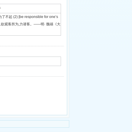
夸
以为了不起 (2) [be responsible for one’s
宋将军故自负,且欲观客所为,力请客。——明· 魏禧《大