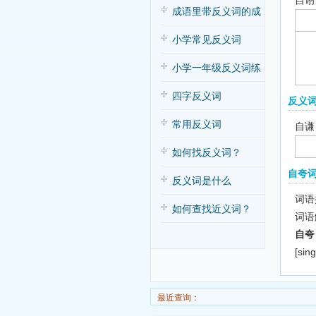
自诩
子歌
成语里带反义词的成
语
小学常见反义词
小学一年级反义词练
习
四字反义词
反义
常用反义词
自谦
如何找反义词？
自夸
反义词是什么
词语
如何查找近义词？
词语
自夸
[sin
最近查询：