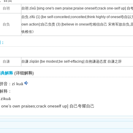
、自负
自诩
自诩 zìxǔ [sing one's own praise;praise oneself;crack one-self up] 自
自负 zìfù (1) [be self-conceited;conceited;think highly of oneself]∶自
自负
own action]∶自己负责 (3) [believe in oneself]∶相信自己 
铁椎传》
词：
自谦
自谦 zìqiān [be modest;be self-effacing] 自抱谦逊态度 自谦之辞
词典解释
(详细解释)
拼音：zì kuā
解释：
zìkuā
g one’s own praises;crack oneself up]
自己夸耀自己