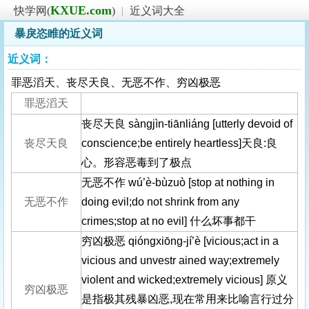
KXUE.com
快学网(
)
|
近义词大全
暴戾恣睢的近义词
近义词：
罪恶滔天、丧尽天良、无恶不作、穷凶极恶
罪恶滔天
丧尽天良 sàngjìn-tiānliáng [utterly devoid of
丧尽天良
conscience;be entirely heartless]天良:良
心。形容恶毒到了极点
无恶不作 wú’è-bùzuò [stop at nothing in
无恶不作
doing evil;do not shrink from any
crimes;stop at no evil] 什么坏事都干
穷凶极恶 qióngxiōng-jí’è [vicious;act in a
vicious and unvestr ained way;extremely
violent and wicked;extremely vicious] 原义
穷凶极恶
是指极其残暴凶恶,现在常用来比喻言行过分