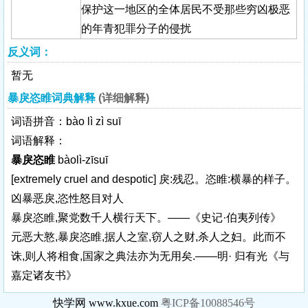
保护这一地区的全体居民不受那些穷凶极恶
的年青犯罪分子的侵扰
反义词：
暂无
暴戾恣睢词典解释
(详细解释)
词语拼音：bào lì zì suī
词语解释：
暴戾恣睢
bàolì-zīsuī
[extremely cruel and despotic]
戾:残忍。恣睢:横暴的样子。
凶暴恶戾,恣性怒目对人
暴戾恣睢,聚党数千人横行天下。——《史记·伯夷列传》
元恶大憝,暴戾恣睢,据人之室,窃人之财,杀人之妇。此而不
诛,则人将相食,国家之典法亦为无用矣.——明· 归有光《与
嘉定诸友书》
快学网 www.kxue.com
粤ICP备10088546号