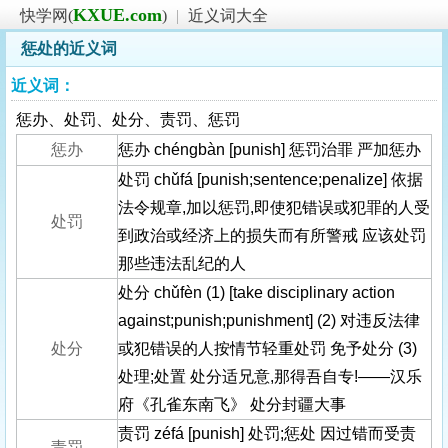
KXUE.com
快学网(
)
|
近义词大全
惩处的近义词
近义词：
惩办、处罚、处分、责罚、惩罚
惩办
惩办 chéngbàn [punish] 惩罚治罪 严加惩办
处罚 chǔfá [punish;sentence;penalize] 依据
法令规章,加以惩罚,即使犯错误或犯罪的人受
处罚
到政治或经济上的损失而有所警戒 应该处罚
那些违法乱纪的人
处分 chǔfèn (1) [take disciplinary action
against;punish;punishment] (2) 对违反法律
处分
或犯错误的人按情节轻重处罚 免予处分 (3)
处理;处置 处分适兄意,那得吾自专!——汉乐
府《孔雀东南飞》 处分封疆大事
责罚 zéfá [punish] 处罚;惩处 因过错而受责
责罚