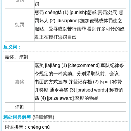
罚
惩罚 chéngfá (1) [punish]∶惩戒;责罚;处罚 惩
罚坏人 (2) [discipline]∶施加鞭鞑或体罚使之
惩罚
服贴、受辱或以苦行赎罪 看到许多可怜的奴
隶正在鞭打惩罚自己
反义词：
嘉奖、弹刻
嘉奖 jiājiǎng (1) [cite;commend]∶军队纪律条
令规定的一种奖励。分别采取队前、会议、
嘉奖
书面的方式宣布,并登记存档 (2) [spur]∶称赞
并奖励 通令嘉奖 (3) [praised words]∶称赞的
话 (4) [prize;award]∶奖励的物品
弹刻
惩处词典解释
(详细解释)
词语拼音：chéng chǔ