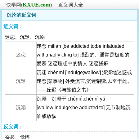
KXUE.com
快学网(
)
|
近义词大全
沉沦的近义词
近义词：
迷恋、沉迷、沉溺
迷恋 míliàn [be addicted to;be infatuated
迷恋
with;madly cling to] 强烈的、通常是极度的
爱慕 迷恋理想中的情人 迷恋搓麻
沉迷 chénmí [indulge;wallow] 深深地迷惑或
沉迷
迷恋[某事物] 外受流言,沉迷猖獗,以至于此。
——丘迟《与陈伯之书》
沉溺，沉溺于 chénnì,chénnì yú
沉溺
[wallow;indulge;be addicted to] 无节制地沉
湎或放纵
反义词：
奋起、觉悟