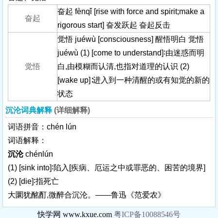
奋起 fènqǐ [rise with force and spirit;make a
奋起
rigorous start] 奋发跃起 奋起反击
觉悟 juéwù [consciousness] 醒悟明白 觉悟
juéwù (1) [come to understand]∶由迷惑而明
觉悟
白,由模糊而认清,也指对道理的认识 (2)
[wake up]∶进入到一种清醒的或有知觉的新的
状态
沉沦词典解释
(详细解释)
词语拼音：chén lún
词语解释：
沉沦
chénlún
(1)
[sink into]
∶陷入
[疾病、厄运之中或罪恶的、困苦的境界]
(2)
[die]
∶指死亡
大圜犹酩酊,微醉合沉沦。——鲁迅《范爱农》
快学网 www.kxue.com
粤ICP备10088546号