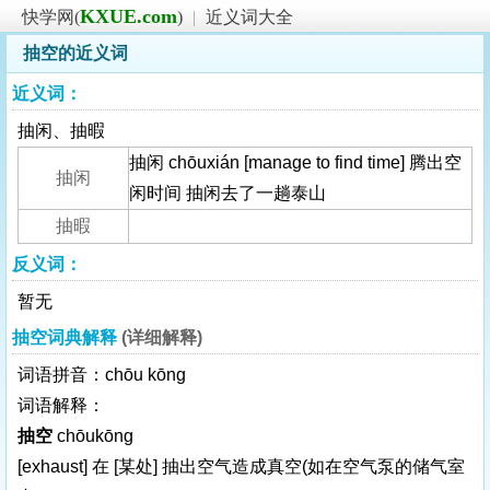
KXUE.com
快学网(
)
|
近义词大全
抽空的近义词
近义词：
抽闲、抽暇
抽闲 chōuxián [manage to find time] 腾出空
抽闲
闲时间 抽闲去了一趟泰山
抽暇
反义词：
暂无
抽空词典解释
(详细解释)
词语拼音：chōu kōng
词语解释：
抽空
chōukōng
[exhaust]
在
[某处]
抽出空气造成真空(如在空气泵的储气室