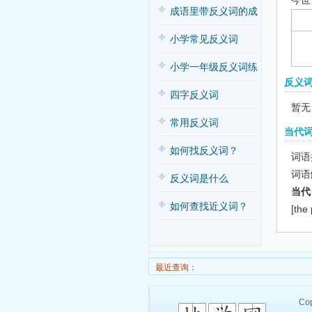
今世
子歌
成语里带反义词的成
语
小学常见反义词
小学一年级反义词练
反义
习
四字反义词
暂无
常用反义词
当代
如何找反义词？
词语拼
词语
反义词是什么
当代
如何查找近义词？
[the
最近查询：
Cop