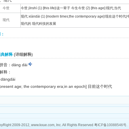
、现代
今世
今世 jīnshì (1) [this life]∶这一辈子 今生今世 (2) [this age]∶现代;当代
现代 xiàndài (1) [modern times;the contemporary age]∶现在这个时
现代
现代的 现代科技的发展
词：
词典解释
(详细解释)
音：dāng dài
解释：
dāngdài
 present age; the contemporary era;in an epoch]
目前这个时代
yRight 2009-2012, www.kxue.com, Inc. All Rights Reserved
粤ICP备10088546号
.