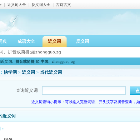
全
|
近义词大全
|
反义词大全
|
古诗古文
词典
成语大全
近义词
反义词
义词、拼音或简拼;如:中国、zhongguo、zg
：
快学网
>
近义词
>
当代近义词
查询近义词：
近义词查询小提示：可以输入完整词语、开头汉字及拼音查询，如：
的近义词
词：