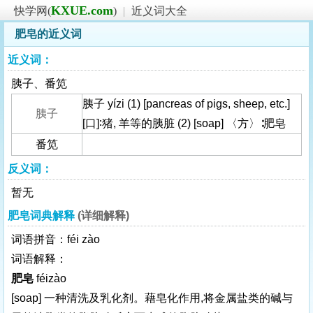
KXUE.com
快学网(
)
|
近义词大全
肥皂的近义词
近义词：
胰子、番笕
胰子 yízi (1) [pancreas of pigs, sheep, etc.]
胰子
[口]∶猪, 羊等的胰脏 (2) [soap] 〈方〉∶肥皂
番笕
反义词：
暂无
肥皂词典解释
(详细解释)
词语拼音：féi zào
词语解释：
肥皂
féizào
[soap]
一种清洗及乳化剂。藉皂化作用,将金属盐类的碱与