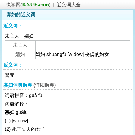
KXUE.com
快学网(
)
|
近义词大全
寡妇的近义词
近义词：
未亡人、孀妇
未亡人
孀妇
孀妇 shuāngfù [widow] 丧偶的妇女
反义词：
暂无
寡妇词典解释
(详细解释)
词语拼音：guǎ fù
词语解释：
寡妇
guǎfu
(1)
[widow]
(2) 死了丈夫的女子