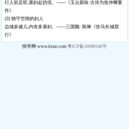
行人驻足听,寡妇起彷徨。——《玉台新咏·古诗为焦仲卿妻
作》
(3) 独守空闺的妇人
边城多健儿,内舍多寡妇。——三国魏· 陈琳《饮马长城窟
行》
快学网 www.kxue.com
粤ICP备10088546号