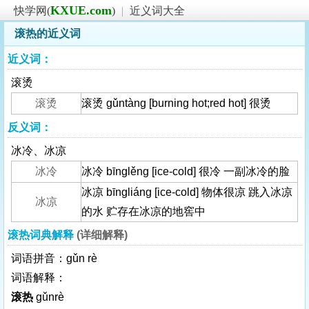
KXUE.com
快学网(
)
|
近义词大全
滚热的近义词
近义词：
滚烫
滚烫
滚烫 gǔntàng [burning hot;red hot] 很烫
反义词：
冰冷、冰凉
冰冷
冰冷 bīnglěng [ice-cold] 很冷 一副冰冷的脸
冰凉 bīngliáng [ice-cold] 物体很凉 跳入冰凉
冰凉
的水 贮存在冰凉的地窖中
滚热词典解释
(详细解释)
词语拼音：gǔn rè
词语解释：
滚热
gǔnrè