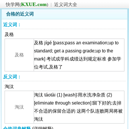
KXUE.com
快学网(
)
|
近义词大全
合格的近义词
近义词：
及格
及格 jígé [pass;pass an examination;up to
standard; get a passing grade;up to the
及格
mark] 考试或学科成绩达到规定标准 参加学
位考试,及格了
反义词：
淘汰
淘汰 táotài (1) [wash]∶用水洗净杂质 (2)
[eliminate through selection]∶留下好的;去掉
淘汰
不合适的保留合适的 这两个队连败两局将被
淘汰
合格词典解释
(详细解释)